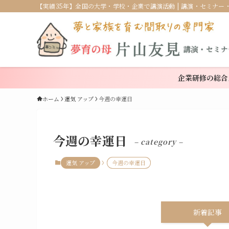
【実績35年】全国の大学・学校・企業で講演活動 | 講演・セミナー
企業研修の総合
ホーム
運気 アップ
今週の幸運日
今週の幸運日
– category –
運気 アップ
今週の幸運日
新着記事